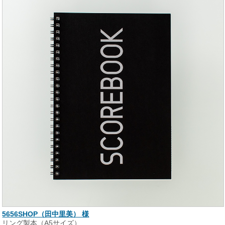
5656SHOP（田中里美） 様
リング製本（A5サイズ）