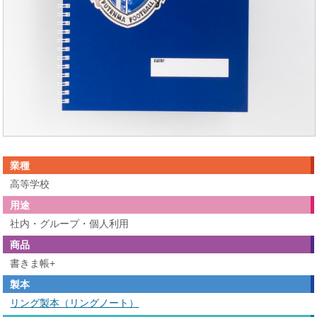
業種
高等学校
用途
社内・グループ・個人利用
商品
書きま帳+
製本
リング製本（リングノート）