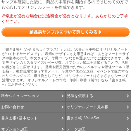
サンプル確認した後に、商品の本製作を開始するのではじめての方で
も安心してオリジナルノートを作成できます。
※修正が必要な場合は別途料金が必要となります。あらかじめご了承
ください。
「書きま帳+（かきまちょうプラス）」とは、50冊から手軽にオリジナルノート
がつくれるサービスです。 表紙のデザインさえ用意すれば、あとはノートのサイ
ズや製本の方式、本文タイプ、付属パーツなどを選ぶだけでご注文できます。 本
文デザインのカスタマイズやページ数、オプション加工を追加することで、活用
の幅がさらに広がります。 営業や販売促進のためのノベルティや販促ツール（販
促品）、教育現場で使う学習ノート、卒業や卒園の記念品、イベントで販売する
オリジナルグッズ、贈り物としてなど、オリジナルノートはさまざまなシーンで
活用できます。 オリジナルノートの作成・印刷・制作（製作）なら「書きま帳
+」にお任せください。
見積を依頼する
料金シミュレーション
オリジナルノート見本帳
お問い合わせ
書きま帳+ValueSet
書きま帳+基本セット
データ加工
オプション加工