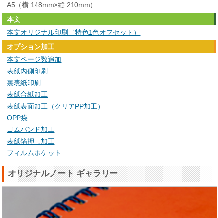
A5（横:148mm×縦:210mm）
本文
本文オリジナル印刷（特色1色オフセット）
オプション加工
本文ページ数追加
表紙内側印刷
裏表紙印刷
表紙合紙加工
表紙表面加工（クリアPP加工）
OPP袋
ゴムバンド加工
表紙箔押し加工
フィルムポケット
オリジナルノート ギャラリー