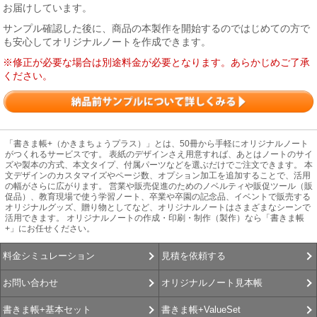
お届けしています。
サンプル確認した後に、商品の本製作を開始するのではじめての方で
も安心してオリジナルノートを作成できます。
※修正が必要な場合は別途料金が必要となります。あらかじめご了承
ください。
「書きま帳+（かきまちょうプラス）」とは、50冊から手軽にオリジナルノート
がつくれるサービスです。 表紙のデザインさえ用意すれば、あとはノートのサイ
ズや製本の方式、本文タイプ、付属パーツなどを選ぶだけでご注文できます。 本
文デザインのカスタマイズやページ数、オプション加工を追加することで、活用
の幅がさらに広がります。 営業や販売促進のためのノベルティや販促ツール（販
促品）、教育現場で使う学習ノート、卒業や卒園の記念品、イベントで販売する
オリジナルグッズ、贈り物としてなど、オリジナルノートはさまざまなシーンで
活用できます。 オリジナルノートの作成・印刷・制作（製作）なら「書きま帳
+」にお任せください。
見積を依頼する
料金シミュレーション
オリジナルノート見本帳
お問い合わせ
書きま帳+ValueSet
書きま帳+基本セット