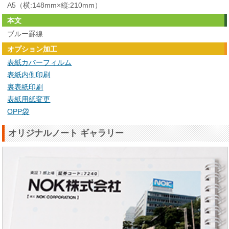
A5（横:148mm×縦:210mm）
本文
ブルー罫線
オプション加工
表紙カバーフィルム
表紙内側印刷
裏表紙印刷
表紙用紙変更
OPP袋
オリジナルノート ギャラリー