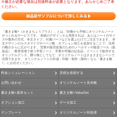
※修正が必要な場合は別途料金が必要となります。あらかじめご了承
ください。
「書きま帳+（かきまちょうプラス）」とは、50冊から手軽にオリジナルノート
がつくれるサービスです。 表紙のデザインさえ用意すれば、あとはノートのサイ
ズや製本の方式、本文タイプ、付属パーツなどを選ぶだけでご注文できます。 本
文デザインのカスタマイズやページ数、オプション加工を追加することで、活用
の幅がさらに広がります。 営業や販売促進のためのノベルティや販促ツール（販
促品）、教育現場で使う学習ノート、卒業や卒園の記念品、イベントで販売する
オリジナルグッズ、贈り物としてなど、オリジナルノートはさまざまなシーンで
活用できます。 オリジナルノートの作成・印刷・制作（製作）なら「書きま帳
+」にお任せください。
見積を依頼する
料金シミュレーション
オリジナルノート見本帳
お問い合わせ
書きま帳+ValueSet
書きま帳+基本セット
データ加工
オプション加工
オリジナルノート特急便
テンプレート