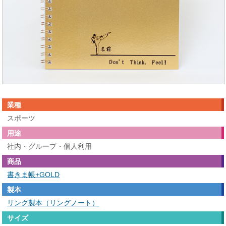
業種
スポーツ
用途
社内・グループ・個人利用
商品
書きま帳+GOLD
製本
リング製本（リングノート）
サイズ