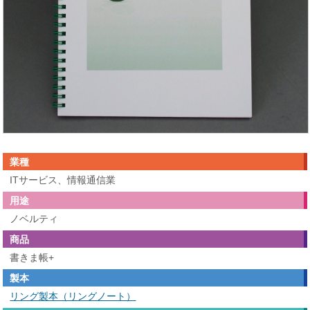
業種
ITサービス、情報通信業
用途
ノベルティ
商品
書きま帳+
製本
リング製本（リングノート）