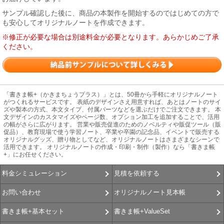
サンプル確認した後に、商品の本製作を開始するのではじめての方で
も安心してオリジナルノートを作成できます。
※修正が必要な場合は別途料金が必要となります。あらかじめご了承
ください。
「書きま帳+（かきまちょうプラス）」とは、50冊から手軽にオリジナルノート
がつくれるサービスです。 表紙のデザインさえ用意すれば、あとはノートのサイ
ズや製本の方式、本文タイプ、付属パーツなどを選ぶだけでご注文できます。 本
文デザインのカスタマイズやページ数、オプション加工を追加することで、活用
の幅がさらに広がります。 営業や販売促進のためのノベルティや販促ツール（販
促品）、教育現場で使う学習ノート、卒業や卒園の記念品、イベントで販売する
オリジナルグッズ、贈り物としてなど、オリジナルノートはさまざまなシーンで
活用できます。 オリジナルノートの作成・印刷・制作（製作）なら「書きま帳
+」にお任せください。
見積を依頼する
料金シミュレーション
オリジナルノート見本帳
お問い合わせ
書きま帳+ValueSet
書きま帳+基本セット