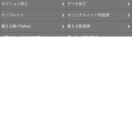
データ加工
オプション加工
オリジナルノート特急便
テンプレート
書きま帳査隊
書きま帳+Gallery
選べるお支払方法
お客さま よろこびの声