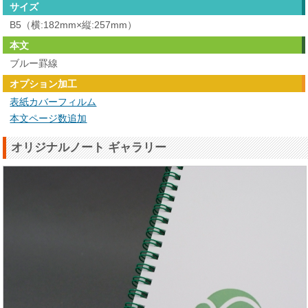
サイズ
B5（横:182mm×縦:257mm）
本文
ブルー罫線
オプション加工
表紙カバーフィルム
本文ページ数追加
オリジナルノート ギャラリー