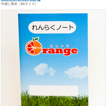
中綴じ製本（B6サイズ）