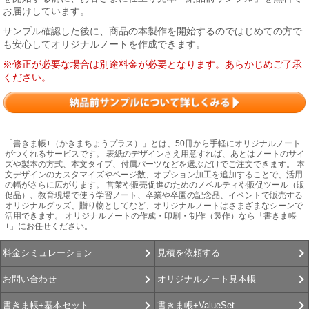
お届けしています。
サンプル確認した後に、商品の本製作を開始するのではじめての方で
も安心してオリジナルノートを作成できます。
※修正が必要な場合は別途料金が必要となります。あらかじめご了承
ください。
「書きま帳+（かきまちょうプラス）」とは、50冊から手軽にオリジナルノート
がつくれるサービスです。 表紙のデザインさえ用意すれば、あとはノートのサイ
ズや製本の方式、本文タイプ、付属パーツなどを選ぶだけでご注文できます。 本
文デザインのカスタマイズやページ数、オプション加工を追加することで、活用
の幅がさらに広がります。 営業や販売促進のためのノベルティや販促ツール（販
促品）、教育現場で使う学習ノート、卒業や卒園の記念品、イベントで販売する
オリジナルグッズ、贈り物としてなど、オリジナルノートはさまざまなシーンで
活用できます。 オリジナルノートの作成・印刷・制作（製作）なら「書きま帳
+」にお任せください。
見積を依頼する
料金シミュレーション
オリジナルノート見本帳
お問い合わせ
書きま帳+ValueSet
書きま帳+基本セット