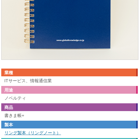
業種
ITサービス、情報通信業
用途
ノベルティ
商品
書きま帳+
製本
リング製本（リングノート）