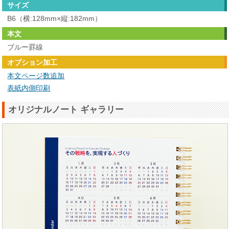
サイズ
B6（横:128mm×縦:182mm）
本文
ブルー罫線
オプション加工
本文ページ数追加
表紙内側印刷
オリジナルノート ギャラリー