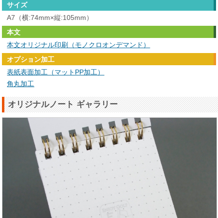
サイズ
A7（横:74mm×縦:105mm）
本文
本文オリジナル印刷（モノクロオンデマンド）
オプション加工
表紙表面加工（マットPP加工）
角丸加工
オリジナルノート ギャラリー