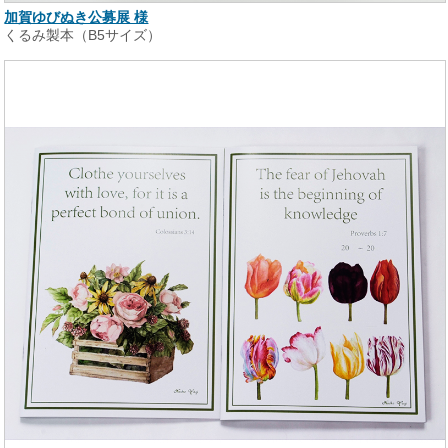
加賀ゆびぬき公募展 様
くるみ製本（B5サイズ）