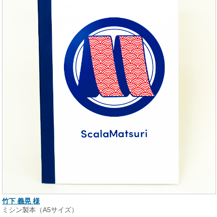
竹下 義晃 様
ミシン製本（A5サイズ）