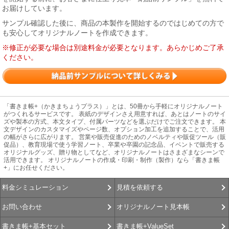
お届けしています。
サンプル確認した後に、商品の本製作を開始するのではじめての方で
も安心してオリジナルノートを作成できます。
※修正が必要な場合は別途料金が必要となります。あらかじめご了承
ください。
「書きま帳+（かきまちょうプラス）」とは、50冊から手軽にオリジナルノート
がつくれるサービスです。 表紙のデザインさえ用意すれば、あとはノートのサイ
ズや製本の方式、本文タイプ、付属パーツなどを選ぶだけでご注文できます。 本
文デザインのカスタマイズやページ数、オプション加工を追加することで、活用
の幅がさらに広がります。 営業や販売促進のためのノベルティや販促ツール（販
促品）、教育現場で使う学習ノート、卒業や卒園の記念品、イベントで販売する
オリジナルグッズ、贈り物としてなど、オリジナルノートはさまざまなシーンで
活用できます。 オリジナルノートの作成・印刷・制作（製作）なら「書きま帳
+」にお任せください。
見積を依頼する
料金シミュレーション
オリジナルノート見本帳
お問い合わせ
書きま帳+ValueSet
書きま帳+基本セット