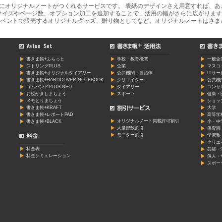
軽にオリジナルノートがつくれるサービスです。 表紙のデザインさえ用意すれば、
マイズやページ数、オプション加工を追加することで、活用の幅がさらに広がります
ベントで販売するオリジナルグッズ、贈り物としてなど、オリジナルノートはさま
書きま帳+ふらっと
学校・教育機関
一般企
ストリングPLUS
企業
マスコ
書きま帳+オリジナルダイアリー
公共機関・自治体
ITサ
書きま帳+HARDCOVER NOTEBOOK
クリエイター
公共機
ゴムバンドPLUS NEO
ダイアリー
コンサ
お絵かきしまちょう
スポーツ
健康・
メモとりまちょう
ショッ
書きま帳+KRAFT
大学
書きま帳+レポートPAD
高等学
オリジナルノート掲載許可割引
書きま帳+BLACK
小・中
大量部数割引
保育園
モニター割引
学習塾
クリエ
料金表
芸能・
料金シミュレーション
個人・
スポー