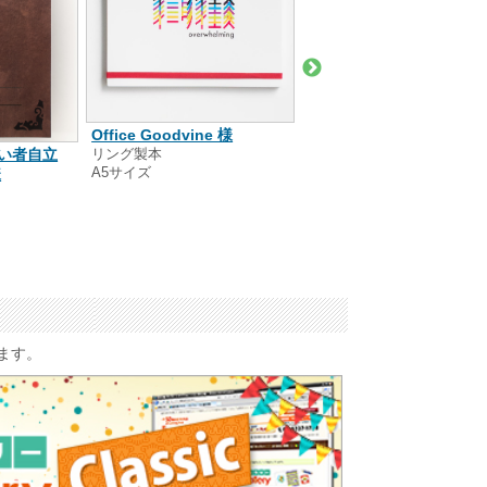
Office Goodvine 様
小澤 博 様
リング製本
リング製本
い者自立
A5サイズ
A5サイズ
様
います。