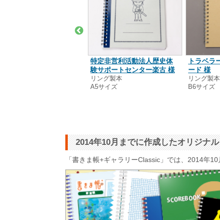
るもっふ 様
特定非営利活動法人歴史体
トラベラ
ング製本
験サポートセンター楽古 様
ード 様
4サイズ
リング製本
リング製
A5サイズ
B6サイズ
2014年10月までに作成したオリジ
「書きま帳+ギャラリーClassic」では、201