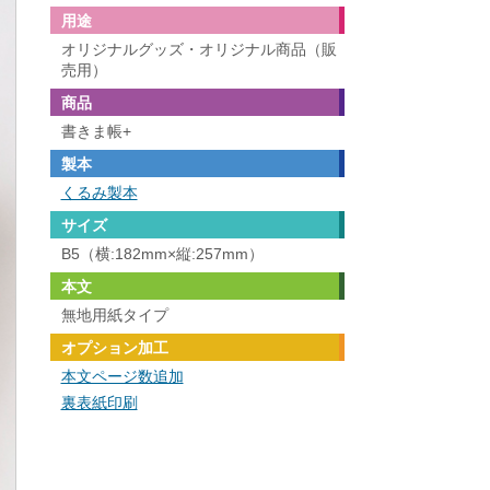
用途
オリジナルグッズ・オリジナル商品（販
売用）
商品
書きま帳+
製本
くるみ製本
サイズ
B5（横:182mm×縦:257mm）
本文
無地用紙タイプ
オプション加工
本文ページ数追加
裏表紙印刷