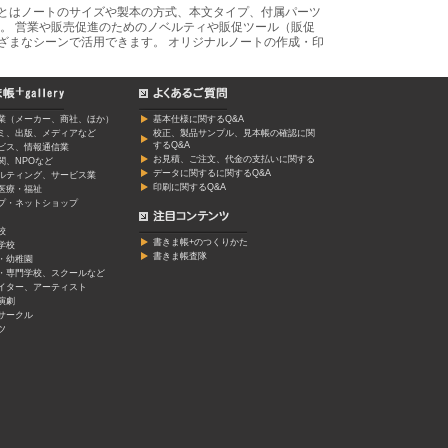
あとはノートのサイズや製本の方式、本文タイプ、付属パーツ
。 営業や販売促進のためのノベルティや販促ツール（販促
ざまなシーンで活用できます。 オリジナルノートの作成・印
業（メーカー、商社、ほか）
基本仕様に関するQ&A
ミ、出版、メディアなど
校正、製品サンプル、見本帳の確認に関
するQ&A
ービス、情報通信業
お見積、ご注文、代金の支払いに関する
関、NPOなど
データに関するに関するQ&A
ルティング、サービス業
印刷に関するQ&A
医療・福祉
プ・ネットショップ
校
書きま帳+のつくりかた
学校
書きま帳査隊
・幼稚園
・専門学校、スクールなど
イター、アーティスト
演劇
サークル
ツ