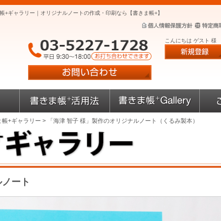
ま帳+ギャラリー｜オリジナルノートの作成・印刷なら【書きま帳+】
こんにちは ゲスト 様
ま帳+ギャラリー
> 「海津 智子 様」製作のオリジナルノート（くるみ製本）
ルノート