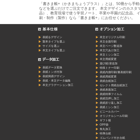
「書きま帳+（かきまちょうプラス）」とは、50冊から手
などを選ぶだけでご注文できます。 本文デザインのカスタ
品）、教育現場で使う学習ノート、卒業や卒園の記念品、イ
刷・制作（製作）なら「書きま帳+」にお任せください。
表紙をデザイン
本文オリジナル印刷
製本タイプを選ぶ
本文全面印刷
サイズを選ぶ
本文ページ数追加
本文タイプを選ぶ
本文穴あけ加工
本文ミシン加工
本文用紙変更
遊び紙/扉追加
表紙データ変換
特殊トナー印刷
表紙トンボ付加
表紙内側印刷/裏表紙印刷
表紙簡易デザイン
表紙用紙変更
表紙・本文データ編集
表紙合紙加工
本文グラデーション加工
セレクト用紙合紙加工
表紙表面加工
表紙特厚フイルム
表紙箔押し加工
表紙折り返し加工
表紙ミシン加工
ビニールカバー
オリジナルシール印刷
ギフト箱
OPP袋
角丸加工
特厚台紙
ゴムバンド付き台紙