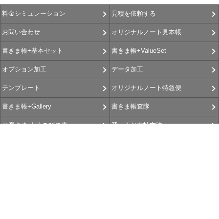
見積を依頼する
料金シミュレーション
オリジナルノート見本帳
お問い合わせ
書きま帳+ValueSet
書きま帳+基本セット
データ加工
オプション加工
オリジナルノート特急便
テンプレート
書きま帳査隊
書きま帳+Gallery
選べるお支払方法
お客さま よろこびの声