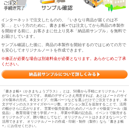
インターネットで注文したものの、「いきなり商品が届くのは不
安…」という方のために、書きま帳+では注文してから商品の本製作
を開始する前に、お客さまに仕上り見本「納品前サンプル」を無料で
お届けしています。
サンプル確認した後に、商品の本製作を開始するのではじめての方で
も安心してオリジナルノートを作成できます。
※修正が必要な場合は別途料金が必要となります。あらかじめご了承
ください。
「書きま帳+（かきまちょうプラス）」とは、50冊から手軽にオリジナルノート
がつくれるサービスです。 表紙のデザインさえ用意すれば、あとはノートのサイ
ズや製本の方式、本文タイプ、付属パーツなどを選ぶだけでご注文できます。 本
文デザインのカスタマイズやページ数、オプション加工を追加することで、活用
の幅がさらに広がります。 営業や販売促進のためのノベルティや販促ツール（販
促品）、教育現場で使う学習ノート、卒業や卒園の記念品、イベントで販売する
オリジナルグッズ、贈り物としてなど、オリジナルノートはさまざまなシーンで
活用できます。 オリジナルノートの作成・印刷・制作（製作）なら「書きま帳
+」にお任せください。