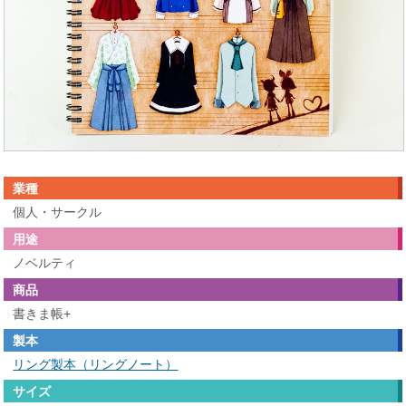
業種
個人・サークル
用途
ノベルティ
商品
書きま帳+
製本
リング製本（リングノート）
サイズ