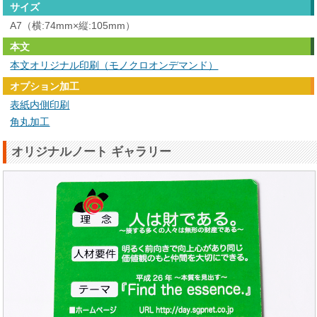
サイズ
A7（横:74mm×縦:105mm）
本文
本文オリジナル印刷（モノクロオンデマンド）
オプション加工
表紙内側印刷
角丸加工
オリジナルノート ギャラリー