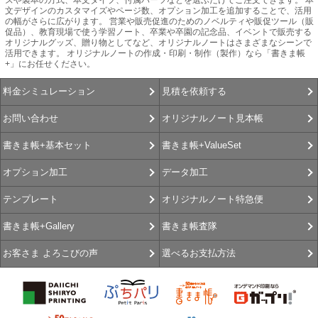
文デザインのカスタマイズやページ数、オプション加工を追加することで、活用
の幅がさらに広がります。 営業や販売促進のためのノベルティや販促ツール（販
促品）、教育現場で使う学習ノート、卒業や卒園の記念品、イベントで販売する
オリジナルグッズ、贈り物としてなど、オリジナルノートはさまざまなシーンで
活用できます。 オリジナルノートの作成・印刷・制作（製作）なら「書きま帳
+」にお任せください。
見積を依頼する
料金シミュレーション
オリジナルノート見本帳
お問い合わせ
書きま帳+ValueSet
書きま帳+基本セット
データ加工
オプション加工
オリジナルノート特急便
テンプレート
書きま帳査隊
書きま帳+Gallery
選べるお支払方法
お客さま よろこびの声