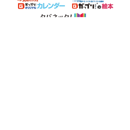
運営：第一資料印刷株式会社 NBD事業部
〒162-0818 東京都新宿区築地町8番地7
TEL 03-5227-1728 ／ FAX 03-3267-8288
禁無断複製、無断転載、このホームページに掲載されている文章・写真・図表などの無断
転載を禁じます。
Copyright © 2009-2023 DAIICHI SHIRYO PRINTING CO.,LTD All Rights Reserved.