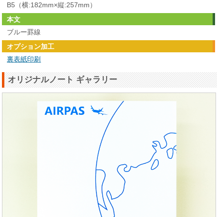
B5（横:182mm×縦:257mm）
本文
ブルー罫線
オプション加工
裏表紙印刷
オリジナルノート ギャラリー