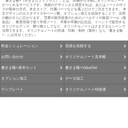
「書きま帳+（かきまちょうプラス）」とは、50冊から手軽にオリジナルノート
がつくれるサービスです。 表紙のデザインさえ用意すれば、あとはノートのサイ
ズや製本の方式、本文タイプ、付属パーツなどを選ぶだけでご注文できます。 本
文デザインのカスタマイズやページ数、オプション加工を追加することで、活用
の幅がさらに広がります。 営業や販売促進のためのノベルティや販促ツール（販
促品）、教育現場で使う学習ノート、卒業や卒園の記念品、イベントで販売する
オリジナルグッズ、贈り物としてなど、オリジナルノートはさまざまなシーンで
活用できます。 オリジナルノートの作成・印刷・制作（製作）なら「書きま帳
+」にお任せください。
見積を依頼する
料金シミュレーション
オリジナルノート見本帳
お問い合わせ
書きま帳+ValueSet
書きま帳+基本セット
データ加工
オプション加工
オリジナルノート特急便
テンプレート
書きま帳査隊
書きま帳+Gallery
選べるお支払方法
お客さま よろこびの声