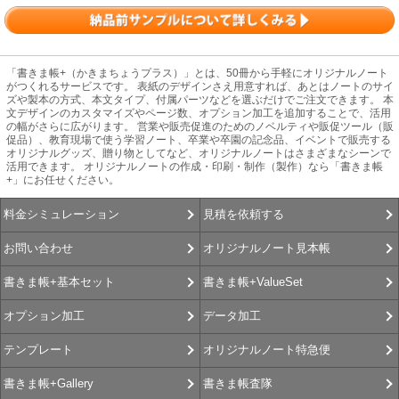
「書きま帳+（かきまちょうプラス）」とは、50冊から手軽にオリジナルノート
がつくれるサービスです。 表紙のデザインさえ用意すれば、あとはノートのサイ
ズや製本の方式、本文タイプ、付属パーツなどを選ぶだけでご注文できます。 本
文デザインのカスタマイズやページ数、オプション加工を追加することで、活用
の幅がさらに広がります。 営業や販売促進のためのノベルティや販促ツール（販
促品）、教育現場で使う学習ノート、卒業や卒園の記念品、イベントで販売する
オリジナルグッズ、贈り物としてなど、オリジナルノートはさまざまなシーンで
活用できます。 オリジナルノートの作成・印刷・制作（製作）なら「書きま帳
+」にお任せください。
見積を依頼する
料金シミュレーション
オリジナルノート見本帳
お問い合わせ
書きま帳+ValueSet
書きま帳+基本セット
データ加工
オプション加工
オリジナルノート特急便
テンプレート
書きま帳査隊
書きま帳+Gallery