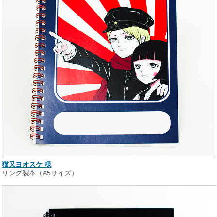
猫又ヨオスケ 様
リング製本（A5サイズ）