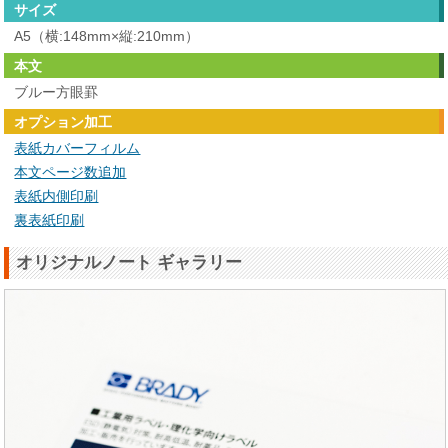
サイズ
A5（横:148mm×縦:210mm）
本文
ブルー方眼罫
オプション加工
表紙カバーフィルム
本文ページ数追加
表紙内側印刷
裏表紙印刷
オリジナルノート ギャラリー