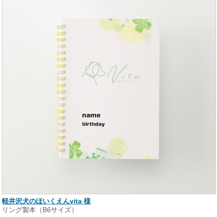
軽井沢犬のほいくえんvita 様
リング製本（B6サイズ）