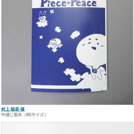
村上 聡吾 様
中綴じ製本（B5サイズ）