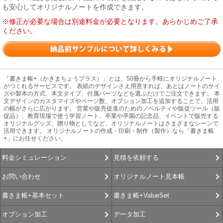
も安心してオリジナルノートを作成できます。
※修正が必要な場合は別途料金が必要となります。あらかじめご了承
ください。
「書きま帳+（かきまちょうプラス）」とは、50冊から手軽にオリジナルノート
がつくれるサービスです。 表紙のデザインさえ用意すれば、あとはノートのサイ
ズや製本の方式、本文タイプ、付属パーツなどを選ぶだけでご注文できます。 本
文デザインのカスタマイズやページ数、オプション加工を追加することで、活用
の幅がさらに広がります。 営業や販売促進のためのノベルティや販促ツール（販
促品）、教育現場で使う学習ノート、卒業や卒園の記念品、イベントで販売する
オリジナルグッズ、贈り物としてなど、オリジナルノートはさまざまなシーンで
活用できます。 オリジナルノートの作成・印刷・制作（製作）なら「書きま帳
+」にお任せください。
見積を依頼する
料金シミュレーション
オリジナルノート見本帳
お問い合わせ
書きま帳+ValueSet
書きま帳+基本セット
データ加工
オプション加工