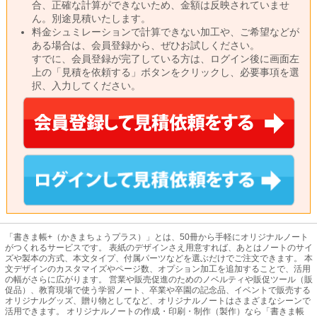
合、正確な計算ができないため、金額は反映されていませ
ん。別途見積いたします。
料金シュミレーションで計算できない加工や、ご希望などが
ある場合は、会員登録から、ぜひお試しください。
すでに、会員登録が完了している方は、ログイン後に画面左
上の「見積を依頼する」ボタンをクリックし、必要事項を選
択、入力してください。
「書きま帳+（かきまちょうプラス）」とは、50冊から手軽にオリジナルノート
がつくれるサービスです。 表紙のデザインさえ用意すれば、あとはノートのサイ
ズや製本の方式、本文タイプ、付属パーツなどを選ぶだけでご注文できます。 本
文デザインのカスタマイズやページ数、オプション加工を追加することで、活用
の幅がさらに広がります。 営業や販売促進のためのノベルティや販促ツール（販
促品）、教育現場で使う学習ノート、卒業や卒園の記念品、イベントで販売する
オリジナルグッズ、贈り物としてなど、オリジナルノートはさまざまなシーンで
活用できます。 オリジナルノートの作成・印刷・制作（製作）なら「書きま帳