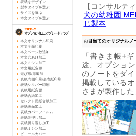
表紙をデザイン
【コンサルティ
製本タイプを選ぶ
犬の幼稚園 ME
サイズを選ぶ
本文タイプを選ぶ
じ製本
お目当てのオリジナルノ
本文オリジナル印刷
本文全面印刷
本文ページ数追加
「書きま帳+ギ
本文穴あけ加工
本文ミシン加工
途、オプション
本文用紙変更
のノートをダイ
遊び紙/扉追加
表紙内側印刷/裏表紙印刷
掲載しているオ
表紙シルバー印刷
さまが製作した
表紙用紙変更
表紙合紙加工
セレクト用紙合紙加工
表紙表面加工
表紙カバーフイルム
表紙箔押し加工
表紙折り返し加工
表紙ミシン加工
ビニールカバー