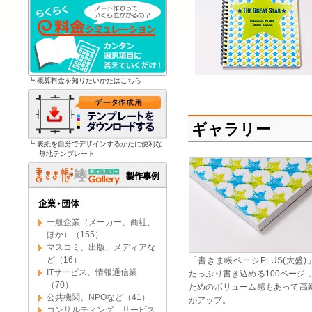
┗ 概算料金を知りたいかたはこちら
ギャラリー
┗ 表紙を自分でデザインするかたに便利な
無地テンプレート
一般企業（メーカー、商社、
ほか）（155）
マスコミ、出版、メディアな
ど（16）
「書きま帳ページPLUS(大盛)
ITサービス、情報通信業
たっぷり書き込める100ページ 
（70）
ためのボリューム感もあって高
公共機関、NPOなど（41）
がアップ。
コンサルティング、サービス