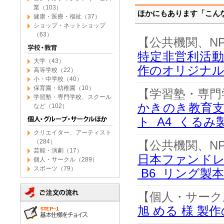
業（103）
ほかにもあります「こん
健康・医療・福祉（37）
ショップ・ネットショップ
（63）
【公共機関、N
特定非営利活動
大学（43）
作のオリジナル
高等学校（22）
小・中学校（40）
保育園・幼稚園（10）
【学習塾・専門
学習塾・専門学校、スクール
かきのき教育支
など（102）
ト A4 くるみ
クリエイター、アーティスト
（284）
【公共機関、N
芸能・演劇（17）
日本ファンドレ
個人・サークル（289）
スポーツ（79）
B6 リング製本
【個人・サーク
旭 める 様 製