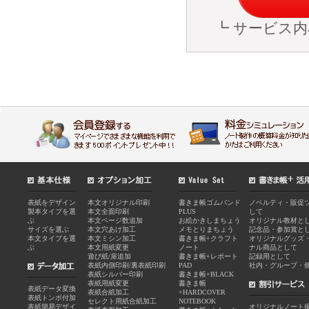
┗ サービス
表紙をデザイン
本文オリジナル印刷
書きま帳ゴムバンド
ノベルティ・販促
製本タイプを選
本文全面印刷
PLUS
して
ぶ
本文ページ数追加
お絵かきしまちょう
オリジナル教材と
サイズを選ぶ
本文穴あけ加工
メモとりまちょう
記念品・参加賞と
本文タイプを選
本文ミシン加工
書きま帳+クラフト
オリジナルグッズ
ぶ
本文用紙変更
ノート
ナル商品として
遊び紙/扉追加
書きま帳+レポート
記録用として
表紙内側印刷/裏表紙印刷
PAD
社内・グループ・
表紙シルバー印刷
書きま帳+BLACK
表紙用紙変更
書きま帳
表紙データ変換
表紙合紙加工
+HARDCOVER
表紙トンボ付加
セレクト用紙合紙加工
NOTEBOOK
表紙簡易デザイ
オリジナルノート