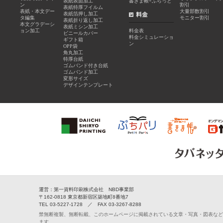
表紙表面加工
書きま帳+ふらっと
ン
割引
表紙特厚フイルム
表紙・本文デー
大量部数割引
表紙箔押し加工
タ編集
モニター割引
表紙折り返し加工
本文グラデーシ
表紙ミシン加工
ョン加工
料金表
ビニールカバー
料金シミュレーショ
ギフト箱
ン
OPP袋
角丸加工
特厚台紙
ゴムバンド付き台紙
ゴムバンド加工
変形サイズ
デザインテンプレート
運営：第一資料印刷株式会社 NBD事業部
〒162-0818 東京都新宿区築地町8番地7
TEL 03-5227-1728 ／ FAX 03-3267-8288
禁無断複製、無断転載、このホームページに掲載されている文章・写真・図表など
ます。