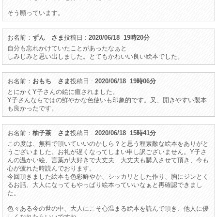
そう願っています。
お名前：
ずん さま
投稿日 :
2020/06/18 19時20分
自分も忘れかけていたことがあったなぁと
しみじみと思い出しました。とてもかわいい良い絵本でした。
お名前：
おもち さま
投稿日 :
2020/06/18 19時06分
とにかくY子さんの絵に癒されました。
Y子さんならではの鮮やかな色使いも印象的です。又、開きやすい製本
も良かったです。
お名前：
柚子茶 さま
投稿日 :
2020/06/18 15時41分
この度は、無料で頂いていいのかしら？と思う程素敵な絵本をありがと
うございました。お礼が遅くなってしまい申し訳ございません。Y子さ
んの温かい絵、言葉が大好きで大丈夫 大丈夫も購入させて頂き、今も
心が疲れた時読んでおります。
今回頂きました絵本も色彩鮮やか、シッカリとした作り、胸にジンとく
るお話、大人になってもやっぱり絵本っていいなぁと再確認できまし
た。
色々ある今の世の中、大人にこそ心温まる絵本を読んで頂き、他人に優
しくなれたらいいですね。