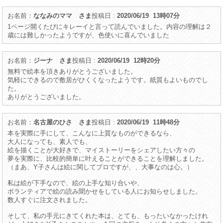
お名前：
ななみのママ さま
投稿日 :
2020/06/19 13時07分
1ページ開くたびにキレーイと言って読んでいました。内容の理解は２
歳には難しかったようですが、色使いに喜んでいました
お名前：
ジーナ さま
投稿日 :
2020/06/19 12時20分
無料で絵本を頂きありがとうございました。
気軽にできるので敷居がひくくなったようです。紙質もよいものでし
た。
ありがとうございました。
お名前：
名古屋のひさ さま
投稿日 :
2020/06/19 11時48分
本を実際に手にして、こんなに上質なものができるなら、
大人になっても、素人でも、
絵を描くことが大好きで、マイストーリーをシェアしたい方々の
夢を実際に、比較的簡単に叶えることができることを理解しました。
（まあ、Y子さんは絵に関してプロですが、、大事なのは心。）
私は絵が下手なので、絵の上手な知り合いや、
ボランティアで絵の読み聞かせをしている人にお知らせしました。
数人すぐに注文されました。
そして、私の手元にきてくれた本は、とても、もったいなかったけれ