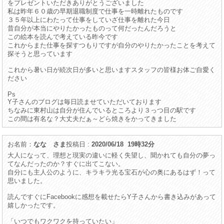
をプレゼントいただきありがとうございました
私は昨年６０歳の早期退職制度で仕事を一時離れたものです
３５年以上にわたって仕事をしていざ仕事を離れた今日
昔自分が本当にやりたかったものって何だったんだろうと
この絵本を読んで考えている昨今です
これからまた仕事を探すつもりですが自分のやりたかったことを考えて
探そうと思っています
これから暑い日が続次日が多いと思いますスタッフの皆様お体ご自愛く
ださい
Ps
Y子さんのブログは毎日読ませていただいております
ちなみに東村山は自分が住んでいるところより３っつ目の駅です
この間は有名な？大丈夫だぁ～どら焼きをかってきました
お名前：
なな さま
投稿日 :
2020/06/18 19時32分
大人になって、理想と現実の違いに軽く失望し、聞かれても自分の夢っ
てなんだったのか？すぐに出てこない。
自分にも主人公のように、キラキラ光る宝石が心の奥にあるはず！って
思いました。
読んですぐにFacebookに感想を載せたらY子さんから書き込みがあって
嬉しかったです。
「いつでもワクワクを持っていたい」