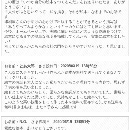
この度は「いつか自分の絵本をつくるんだ」をお送りいただき、ありが
とうございます。
主人公がふと思い立って、絵を描き、それが絵本になるまでのお話で
す。
印刷屋さんの手助けのおかげで出版することができるという描写は
「私もやってみようかな」というキッカケにはとても良いと思います。
今後、ホームページ上で、実際に描いた絵にどのような物語をつけて、
絵本になるまでの簡単な説明を掲載してくれたら、実際に絵本を出した
いと
考えている人がこちらの会社の門をたたきやすいだろうな、と思いまし
た。
お名前：
とあ太郎 さま
投稿日 :
2020/06/19 13時56分
こんなにステキでしっかり作られた絵本が無料で送られてくるなんて、
ビックリしました。
絵本のお話も大人になった私たちだからこそ理解できる内容で、思わず
子供の頃を思い出しました。
絵もとてもかわいらしく、柔らかな色調がとてもきれいでした。素晴ら
しい仕上がりだと思いました。気持ちがこもった絵本でした。
このような高い技術をもって作った本を無料で配布する(しかも送料も
無料)書きま帖様、またＹ子さんに感服です！
お名前：
N.O. さま
投稿日 :
2020/06/19 13時51分
素敵な絵本、ありがとうございます。