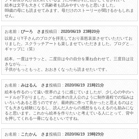
絵本は文字も大きくて高齢者も読みやすいかもと思いました。
89歳の母にも読ませてみます。母だけのストーリーが聞けるかもしれま
せん。
お名前：
ぴーろ さま
投稿日 :
2020/06/19 23時20分
以前よりY子さんのブログを拝見しており喜怒哀楽させていただいてお
りました。スクラッチアートも楽しませていただきました。ブログと…
ギャップに（笑）
絵本。一度はサラッと。二度目は今の自分を重ね合わせて。三度目は泣
きながら…。
子供がもっともっと。おおきくなったら読ませたいです。
お名前：
みはるん さま
投稿日 :
2020/06/19 21時21分
絵本を作るのって遠い世界のように感じていましたが、少し心の中のハ
ードルが下がりました。この絵本の主人公のように制作過程での悩みは
いろいろあると思うのですが、最終的に作って良かったと思えるのはと
ても大きな経験になるし、読んだ人からの感想をもらえるのも励みにな
ると思います。これから絵本を作りたいと考えている人にとって、背中
を押してくれる一冊になるといいですね。
お名前：
こたかん さま
投稿日 :
2020/06/19 19時29分