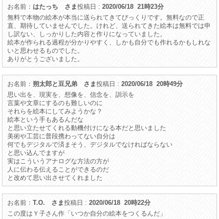
お名前：
はたっち さま
投稿日 :
2020/06/18 21時23分
無料で本物の絵本が本当に送られてきてびっくりです。無料なので正
直、期待していませんでした。けれど、送られてきた絵本は無料では申
し訳ない、しっかりした内容と作りになっていました。
絵本が作られる過程が分かりやすく、しかも自分でも作れるかもしれな
いと思わせるものでした。
ありがとうございました。
お名前：
朔太郎と豆兄弟 さま
投稿日 :
2020/06/18 20時49分
思い出を、現実を、想像を、信念を、訓示を
言葉や文章にするのも難しいのに
それらを絵本にしてみようかな？
絵本という手もあるんだな
と思い立たせてくれる動機付けになる本だと思いました
美術や工芸に普段携わってない自分は
何でもデジタルで済まそう、デジタルでなければならない
と思い込んでますが
実はこういうアナログな方法の方が
人に伝わる伝えることができるのだ
と改めて思い出させてくれました
お名前：
T.O. さま
投稿日 :
2020/06/18 20時22分
この度はＹ子さん作「いつか自分の絵本をつくるんだ」