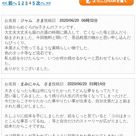
<< 前へ
1
2
3
4
5
次へ >>
お名前：
ジャム さま
投稿日 :
2020/06/20 06時32分
以前からめぐろのy子さんのファンです。
大丈夫大丈夫も親の介護の時期に購入して、亡くなった母と読んだり、
励まされました。今回無料と聞いて、景品程度の物かと思い申し込んだ
らびっくり。
本屋さんで売ってるような素晴らしい物でした。
色のタッチ等など流石です。
私も絵をかけたらなー、いつか何か残せるかなーと思わせてもらいまし
た。
ありがとうございました。
お名前：
まみにゃん さま
投稿日 :
2020/06/20 01時14分
大きくなったら私は何になりたかった？どんな夢をもってた？と
思い返してみました。もう残りの人生の方が短くなってしまったけど、
今だからこそやりたかった事やりたい事が出来る、自分次第だよと励ま
された感じがしました。
久しぶりに絵本を手にしましたが、絵をじっと見ていると「コロはきっ
とこんな事言ってるね。」等と自分だけのストーリーが広がりました。
絵本だからこそですね。
クマ部長さんが言われているように印刷された色がとてもきれいで