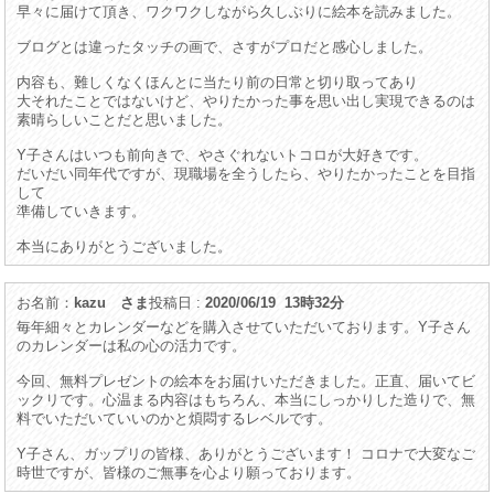
早々に届けて頂き、ワクワクしながら久しぶりに絵本を読みました。
ブログとは違ったタッチの画で、さすがプロだと感心しました。
内容も、難しくなくほんとに当たり前の日常と切り取ってあり
大それたことではないけど、やりたかった事を思い出し実現できるのは
素晴らしいことだと思いました。
Y子さんはいつも前向きで、やさぐれないトコロが大好きです。
だいだい同年代ですが、現職場を全うしたら、やりたかったことを目指
して
準備していきます。
本当にありがとうございました。
お名前：
kazu さま
投稿日 :
2020/06/19 13時32分
毎年細々とカレンダーなどを購入させていただいております。Y子さん
のカレンダーは私の心の活力です。
今回、無料プレゼントの絵本をお届けいただきました。正直、届いてビ
ックリです。心温まる内容はもちろん、本当にしっかりした造りで、無
料でいただいていいのかと煩悶するレベルです。
Y子さん、ガップリの皆様、ありがとうございます！ コロナで大変なご
時世ですが、皆様のご無事を心より願っております。