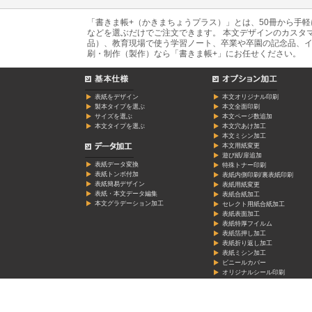
「書きま帳+（かきまちょうプラス）」とは、50冊から手
などを選ぶだけでご注文できます。 本文デザインのカスタ
品）、教育現場で使う学習ノート、卒業や卒園の記念品、イ
刷・制作（製作）なら「書きま帳+」にお任せください。
表紙をデザイン
本文オリジナル印刷
製本タイプを選ぶ
本文全面印刷
サイズを選ぶ
本文ページ数追加
本文タイプを選ぶ
本文穴あけ加工
本文ミシン加工
本文用紙変更
遊び紙/扉追加
表紙データ変換
特殊トナー印刷
表紙トンボ付加
表紙内側印刷/裏表紙印刷
表紙簡易デザイン
表紙用紙変更
表紙・本文データ編集
表紙合紙加工
本文グラデーション加工
セレクト用紙合紙加工
表紙表面加工
表紙特厚フイルム
表紙箔押し加工
表紙折り返し加工
表紙ミシン加工
ビニールカバー
オリジナルシール印刷
ギフト箱
OPP袋
角丸加工
特厚台紙