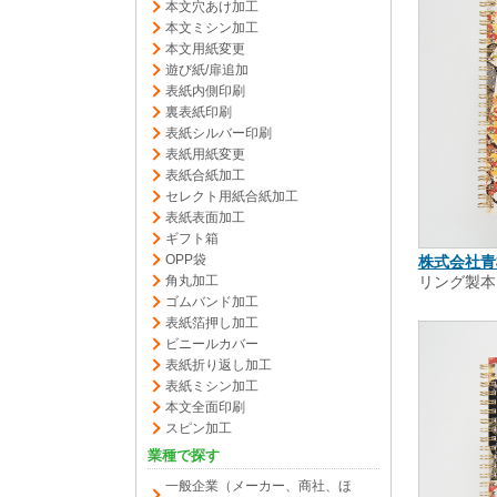
本文穴あけ加工
本文ミシン加工
本文用紙変更
遊び紙/扉追加
表紙内側印刷
裏表紙印刷
表紙シルバー印刷
表紙用紙変更
表紙合紙加工
セレクト用紙合紙加工
表紙表面加工
ギフト箱
OPP袋
株式会社青
角丸加工
リング製本
ゴムバンド加工
表紙箔押し加工
ビニールカバー
表紙折り返し加工
表紙ミシン加工
本文全面印刷
スピン加工
業種で探す
一般企業（メーカー、商社、ほ