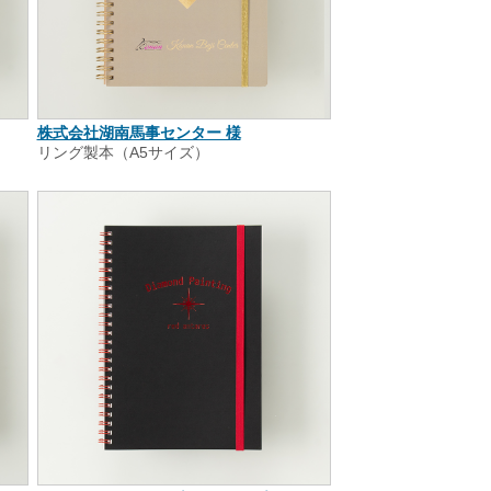
株式会社湖南馬事センター 様
リング製本（A5サイズ）