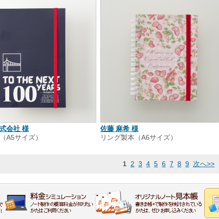
式会社 様
佐藤 麻希 様
（A5サイズ）
リング製本（A6サイズ）
1
2
3
4
5
6
7
8
9
次へ>>