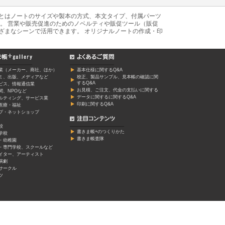
あとはノートのサイズや製本の方式、本文タイプ、付属パーツ
。 営業や販売促進のためのノベルティや販促ツール（販促
ざまなシーンで活用できます。 オリジナルノートの作成・印
業（メーカー、商社、ほか）
基本仕様に関するQ&A
ミ、出版、メディアなど
校正、製品サンプル、見本帳の確認に関
するQ&A
ービス、情報通信業
お見積、ご注文、代金の支払いに関する
関、NPOなど
データに関するに関するQ&A
ルティング、サービス業
印刷に関するQ&A
医療・福祉
プ・ネットショップ
校
書きま帳+のつくりかた
学校
書きま帳査隊
・幼稚園
・専門学校、スクールなど
イター、アーティスト
演劇
サークル
ツ