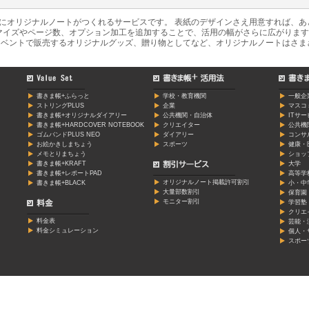
軽にオリジナルノートがつくれるサービスです。 表紙のデザインさえ用意すれば、
マイズやページ数、オプション加工を追加することで、活用の幅がさらに広がります
ベントで販売するオリジナルグッズ、贈り物としてなど、オリジナルノートはさま
書きま帳+ふらっと
学校・教育機関
一般企
ストリングPLUS
企業
マスコ
書きま帳+オリジナルダイアリー
公共機関・自治体
ITサ
書きま帳+HARDCOVER NOTEBOOK
クリエイター
公共機
ゴムバンドPLUS NEO
ダイアリー
コンサ
お絵かきしまちょう
スポーツ
健康・
メモとりまちょう
ショッ
書きま帳+KRAFT
大学
書きま帳+レポートPAD
高等学
オリジナルノート掲載許可割引
書きま帳+BLACK
小・中
大量部数割引
保育園
モニター割引
学習塾
クリエ
料金表
芸能・
料金シミュレーション
個人・
スポー