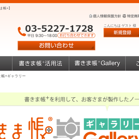
ま帳+】
こんにちは ゲスト 様
ま帳+ギャラリー