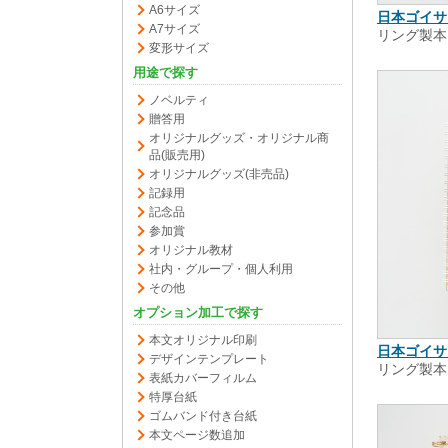
A6サイズ
日本ゴイサ
A7サイズ
リング製本
変形サイズ
用途で探す
ノベルティ
贈答用
オリジナルグッズ・オリジナル商
品(販売用)
オリジナルグッズ(非売品)
記録用
記念品
参加賞
オリジナル教材
社内・グループ・個人利用
その他
オプション加工で探す
本文オリジナル印刷
日本ゴイサ
デザインテンプレート
リング製本
表紙カバーフィルム
特厚台紙
ゴムバンド付き台紙
本文ページ数追加