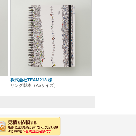
株式会社TEAM213 様
リング製本（A5サイズ）