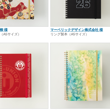
柳 様
マーベリックデザイン株式会社 様
（A5サイズ）
リング製本（A5サイズ）