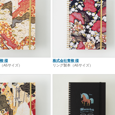
柳 様
株式会社青柳 様
（A5サイズ）
リング製本（A5サイズ）