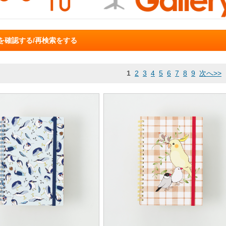
を確認する/再検索をする
1
2
3
4
5
6
7
8
9
次へ>>